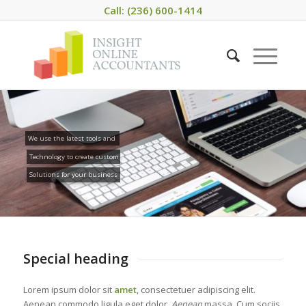
Call: (236) 600-1414
We use the latest tools and
Technology to create custom
Solutions for your business
Special heading
Lorem ipsum dolor sit
amet
, consectetuer adipiscing elit.
Aenean commodo ligula eget dolor.
Aenean
massa. Cum sociis