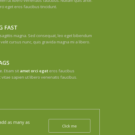
ien ut libero venenatis faucibus. Nullam quis ante.
rci eget eros faucibus tincidunt.
G FAST
sagittis magna. Sed consequat, leo eget bibendum
velit cursus nunc, quis gravida magna mi a libero.
AGS
e. Etiam sit
amet orci eget
eros faucibus
c vitae sapien ut libero venenatis faucibus.
o add as many as
Click me