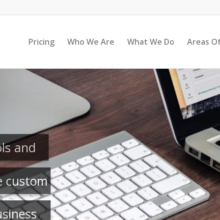
Pricing
Who We Are
What We Do
Areas Of
ols and
e custom
usiness