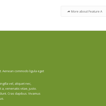
More about Feature A
lit. Aenean commodo ligula eget
illa vel, aliquet nec,
 a, venenatis vitae, justo.
cidunt. Cras dapibus. Vivamus
us.