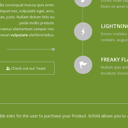
Donec vitae sap
lla consequat massa quis enim.
Etiam sit amet o
aliquet nec, vulputate eget, arcu.
ae, justo. Nullam dictum felis eu
pede mollis pretium.
LIGHTNIN
 Vivamus elementum semper nisi.
Donec sodales 
enean
vulputate
eleifend tellus.
sodales, augue 
FREAKY FL
Nullam quis ant
Check out our Team
tincidunt. Done
ble exits for the user to purchase your Product. Enfold allows you t