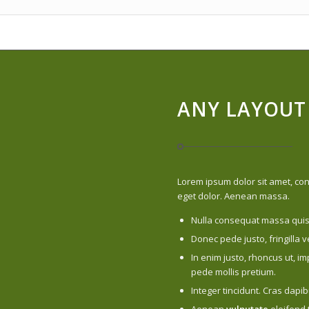
ANY LAYOUT
Lorem ipsum dolor sit amet, co
eget dolor. Aenean massa.
Nulla consequat massa quis
Donec pede justo, fringilla v
In enim justo, rhoncus ut, im
pede mollis pretium.
Integer tincidunt. Cras dap
Aenean
vulputate
eleifend t