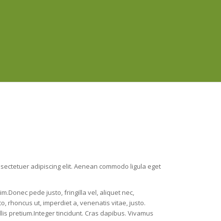
nsectetuer adipiscing elit. Aenean commodo ligula eget
.Donec pede justo, fringilla vel, aliquet nec,
to, rhoncus ut, imperdiet a, venenatis vitae, justo.
lis pretium.Integer tincidunt. Cras dapibus. Vivamus