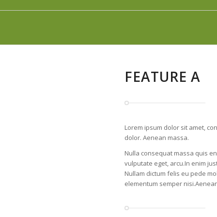
FEATURE A
Lorem ipsum dolor sit amet, co
dolor. Aenean massa.
Nulla consequat massa quis enim
vulputate eget, arcu.In enim jus
Nullam dictum felis eu pede mol
elementum semper nisi.Aenean v