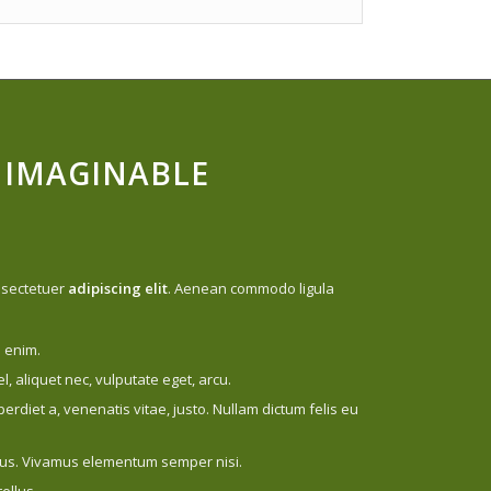
 IMAGINABLE
nsectetuer
adipiscing elit
. Aenean commodo ligula
 enim.
el, aliquet nec, vulputate eget, arcu.
perdiet a, venenatis vitae, justo. Nullam dictum felis eu
ibus. Vivamus elementum semper nisi.
ellus.